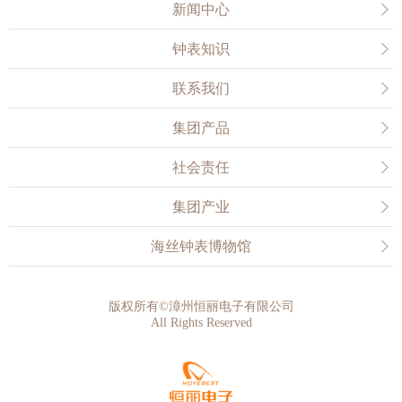
新闻中心
钟表知识
联系我们
集团产品
社会责任
集团产业
海丝钟表博物馆
版权所有©漳州恒丽电子有限公司
All Rights Reserved