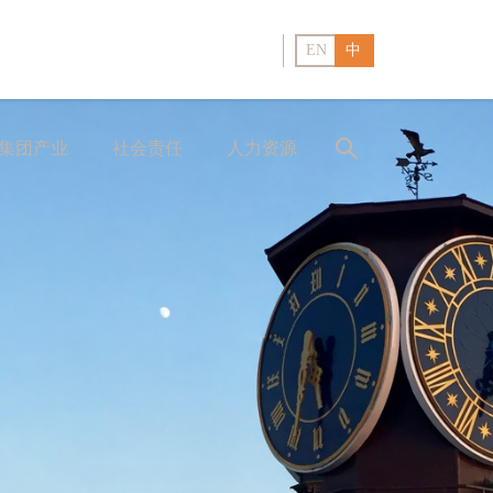
EN
中
集团产业
社会责任
人力资源