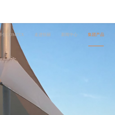
仕COMTEX
走进恒丽
新闻中心
集团产品