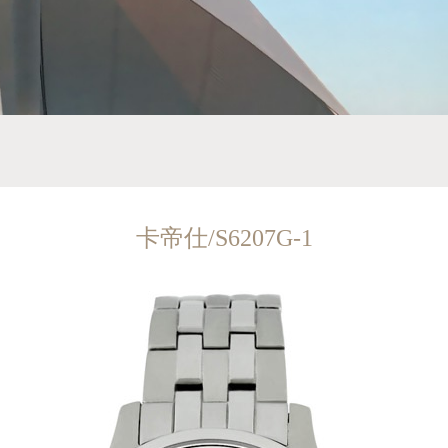
卡帝仕/S6207G-1